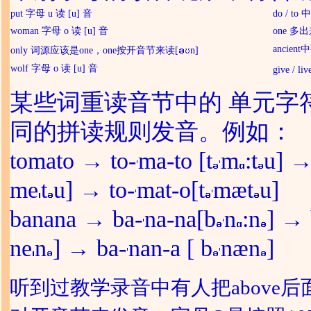
put 字母 u 读 [u] 音
do / to
woman 字母 o 读 [u] 音
one 多出
ancie
only 词源应该是one，one按开音节来读[
n]
wolf 字母 o 读 [u] 音
give / 
某些词重读音节中的 单元字
同的拼读规则发音。例如：
tomato → to-
ma-to [t
m
:t
u] →
me
t
u] → to-
mat-o[t
mæt
u]
banana → ba-
na-na[b
n
:n
] → 
ne
n
] → ba-
nan-a [ b
næn
]
听到过教学录音中有人把above