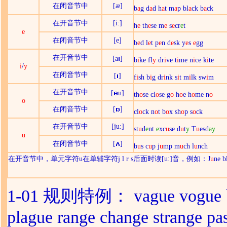
在
闭音节
中
[æ]
b
a
g d
a
d h
a
t m
a
p bl
a
ck b
a
ck
在
开音节
中
[i:]
h
e
th
e
se m
e
s
e
cr
e
t
e
在
闭音节
中
[e]
b
e
d l
e
t p
e
n d
e
sk y
e
s
e
gg
在
开音节
中
[a
]
b
i
ke fl
y
dr
i
ve t
i
me n
i
ce k
i
te
i
/
y
在
闭音节
中
[
]
f
i
sh b
i
g dr
i
nk s
i
t m
i
lk sw
i
m
在
开音节
中
[
u]
th
o
se cl
o
se g
o
h
o
e h
o
me n
o
o
在
闭音节
中
[
]
cl
o
ck n
o
t b
o
x sh
o
p s
o
ck
在
开音节
中
[ju:]
st
u
d
e
nt
e
xc
u
se d
u
t
y
T
u
esd
ay
u
在
闭音节
中
[
]
b
u
s c
u
p j
u
mp m
u
ch l
u
nch
在
开音节
中，
单元字符
u在
单辅字符
j l r s后面时读[u:]音，例如：
J
u
ne b
1-01 规则特例： vague vogue 
plague range change strange pas