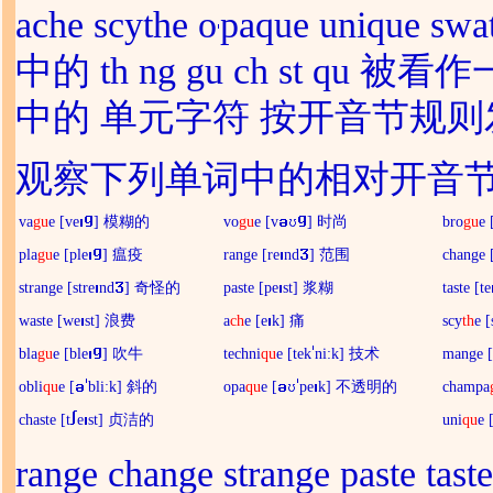
ache scythe o
paque unique 
中的 th ng gu ch st qu 
中的 单元字符 按开音节规
观察下列单词中的相对开音
va
gu
e [ve
] 模糊的
vo
gu
e [v
] 时尚
bro
gu
e 
pla
gu
e [ple
] 瘟疫
range [re
nd
] 范围
change 
strange [stre
nd
] 奇怪的
paste [pe
st] 浆糊
taste [te
waste [we
st] 浪费
a
ch
e [e
k] 痛
scy
th
e [
bla
gu
e [ble
] 吹牛
techni
qu
e [tek
ni:k] 技术
mange 
obli
qu
e [
bli:k] 斜的
opa
qu
e [
pe
k] 不透明的
champa
chaste [t
e
st] 贞洁的
uni
qu
e 
range change strange paste ta