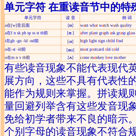
单元字符 在重读音节中的特
单元字符
读 音
例 词
a在[w]音后面
[
]
w
a
nt wh
a
t w
a
tch w
a
sh qu
a
lity
a在f n sk ph sp ss st th前
[
:]
a
fter pl
a
nt gr
a
ph
a
sk gr
a
sp gl
a
ss
i在gh -gn -ld -nd前
h
i
gh l
i
ght s
i
gn ch
i
ld f
i
nd
[a
]
o在-st -ld前
m
o
st p
o
stcard
o
ld c
o
ld
[
u]
o在m n v th前
[
]
c
o
me m
o
nkey l
o
ve m
o
ther
有些读音现象不能代表现代
展方向，这些不具有代表性
能作为规则来掌握。拼读规
量回避列举含有这些发音现
免给初学者带来不良的暗示
个别字母的读音现象不符合