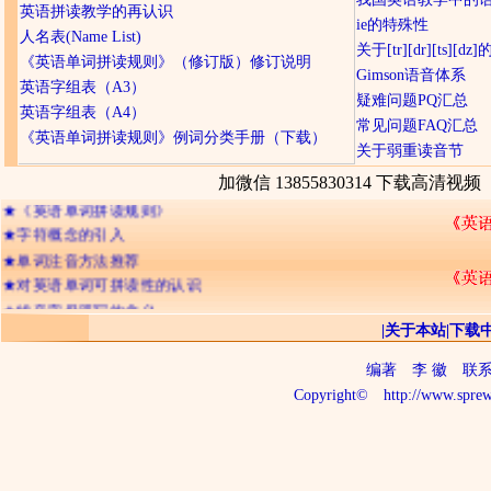
英语拼读教学的再认识
ie的特殊性
人名表(Name List)
关于[tr][dr][ts][d
《英语单词拼读规则》（修订版）修订说明
Gimson语音体系
英语字组表（A3）
疑难问题PQ汇总
英语字组表（A4）
常见问题FAQ汇总
《英语单词拼读规则》例词分类手册（下载）
关于弱重读音节
★
网友们经常提及的问题
加微信 13855830314 下载高清视频
★
《英语单词拼读规则》
★
字符概念的引入
★
单词注音方法推荐
★
对英语单词可拼读性的认识
★
辅音字母双写的含义
★
字符的不可分割性
|
关于本站
|
下载
★
记忆英语单词的三种境界
编著
李 徽
联系电话
★
26个字母出现频率排顺序
Copyright©
http://www.sprew
★
字符的“名称”与“读音”
★
判断单词读音的三个步骤
★
关于ia io iu 及三元音
★
拼读与音析