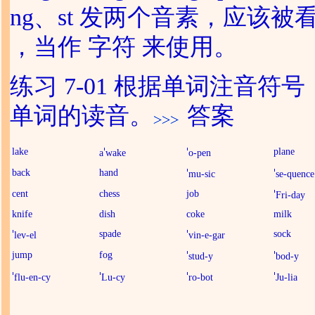
ng、st 发两个音素，应该被
，当作 字符 来使用。
练习 7-01 根据单词注音符
单词的读音。
答案
lake
plane
a
wake
o-pen
back
hand
mu-sic
se-quence
cent
chess
job
Fri-day
knife
dish
coke
milk
spade
sock
lev-el
vin-e-gar
jump
fog
stud-y
bod-y
flu-en-cy
Lu-cy
ro-bot
Ju-lia