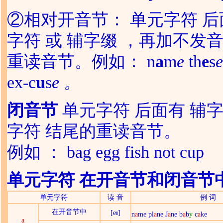
②相对开音节： 单元字符 后
字符 或 辅字缀 ，再加不发
重读音节。例如： n
a
m
e
th
e
s
ex-c
u
s
e 。
闭音节
单元字符 后面有 辅字
字符 结尾的重读音节。
例如 ： bag egg fish not cup
单元字符 在开音节和闭音节
单元字符
读 音
例 词
在
开音节
中
[e
]
n
a
me pl
a
ne J
a
ne b
a
b
y
c
a
ke
a