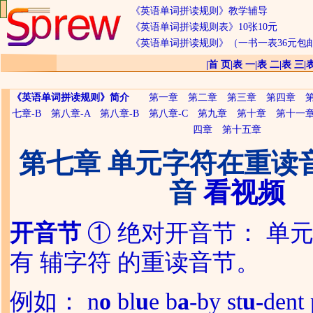
《英语单词拼读规则》教学辅导
《英语单词拼读规则表》10张10元
《英语单词拼读规则》（一书一表36元包
|
首 页
|
表 一
|
表 二
|
表 三
|
《英语单词拼读规则》简介
第一章
第二章
第三章
第四章
七章-B
第八章-A
第八章-B
第八章-C
第九章
第十章
第十一
四章
第十五章
第七章 单元字符在重读
音
看视频
开音节
① 绝对开音节： 单
有 辅字符 的重读音节。
例如： n
o
bl
u
e b
a
-by st
u-
dent 